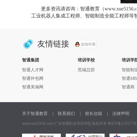
更多资讯请咨询：智通教育（www.xue5156
工业机器人集成工程师、智能制造全能工程师等智能制造
友情链接
智通集团
培训学校
培训学
智通人才网
莞城总部
智能制
智通外包网
智通MB
智通美瀚网
智通商
关于智通教育
|
联系我们
|
校长信箱
|
法律声明
www.xue5156.com
广东智通职业培训学院
版权所有
粤ICP备1701778