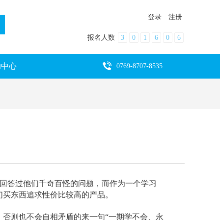
登录
注册
报名人数
3
0
1
6
0
6
助中心
0769-8707-8535
，回答过他们千奇百怪的问题，而作为一个学习
们买东西追求性价比较高的产品。
否则也不会自相矛盾的来一句“一期学不会、永