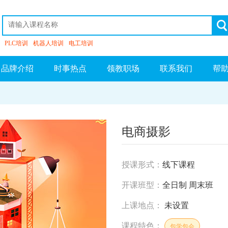
PLC培训
机器人培训
电工培训
品牌介绍
时事热点
领教职场
联系我们
帮
电商摄影
授课形式：
线下课程
开课班型：
全日制 周末班
上课地点：
未设置
课程特色：
包学包会