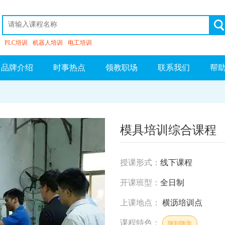
PLC培训
机器人培训
电工培训
品牌介绍
时事热点
领教职场
联系我们
帮
模具培训综合课程
授课形式：
线下课程
开课班型：
全日制
上课地点：
横沥培训点
课程特色：
随到随学