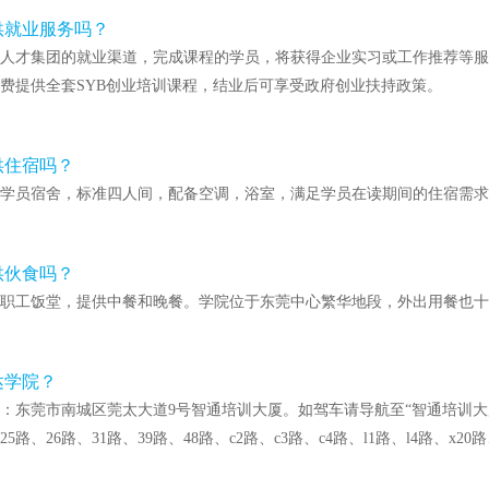
供就业服务吗？
人才集团的就业渠道，完成课程的学员，将获得企业实习或工作推荐等服
费提供全套SYB创业培训课程，结业后可享受政府创业扶持政策。
供住宿吗？
学员宿舍，标准四人间，配备空调，浴室，满足学员在读期间的住宿需求
供伙食吗？
职工饭堂，提供中餐和晚餐
。学院位于东莞中心繁华地段，外出用餐也十
达学院？
：东莞市南城区莞太大道9号智通培训大厦。如驾车请导航至“智通培训大厦
、25路、26路、31路、39路、48路、c2路、c3路、c4路、l1路、l4路、x