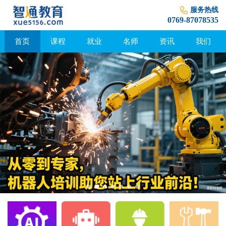
服务热线
0769-87078535
首页
课程
就业
名师
资讯
我们