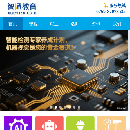
服务热线
0769-87078535
首页
课程
就业
名师
资讯
我们