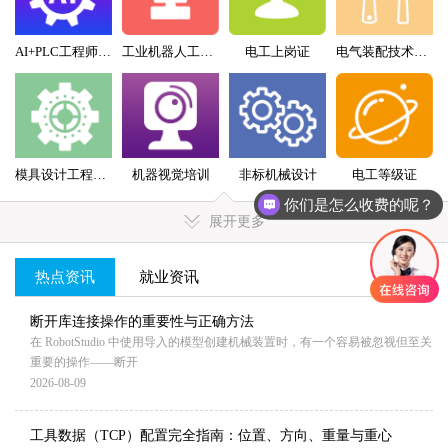
AI+PLC工程师实战班
工业机器人工程师班
电工上岗证
电气装配技术员（配盘）特训班
模具设计工程师全科班
机器视觉培训
非标机械设计
电工等级证
你们是怎么收费的呢？
展开更多
热点资讯
就业资讯
MORE+
断开库连接操作的重要性与正确方法
在 RobotStudio 中使用导入的模型创建机械装置时，有一个容易被忽视但至关
重要的操作——断开
2026-08-09
工具数据（TCP）配置完全指南：位置、方向、重量与重心