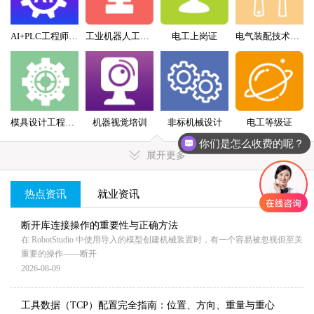
AI+PLC工程师实战班
工业机器人工程师班
电工上岗证
电气装配技术员（配盘）特训班
模具设计工程师全科班
机器视觉培训
非标机械设计
电工等级证
你们是怎么收费的呢？
展开更多
热点资讯
就业资讯
MORE+
断开库连接操作的重要性与正确方法
在 RobotStudio 中使用导入的模型创建机械装置时，有一个容易被忽视但至关
重要的操作——断开
2026-08-09
工具数据（TCP）配置完全指南：位置、方向、重量与重心