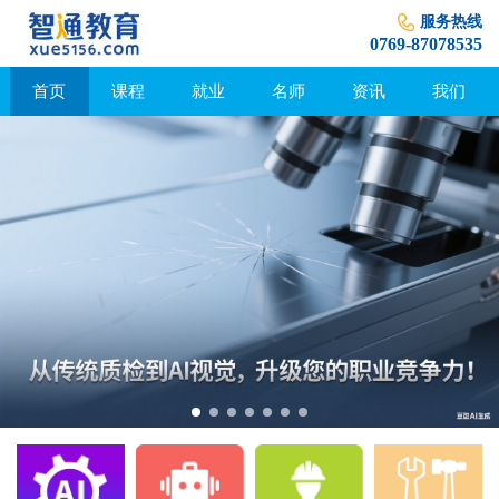
服务热线
0769-87078535
首页
课程
就业
名师
资讯
我们