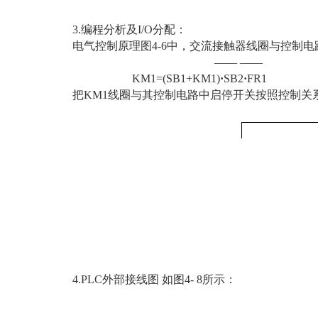
3.编程分析及I/O分配：
电气控制原理图4-6中，交流接触器线圈与控制
—— —
KM1=(SB1+KM1)
·
SB2
·
FR1
把KM1线圈与其控制电路中启停开关按照控制关系完
4.PLC外部接线图 如图4- 8所示：