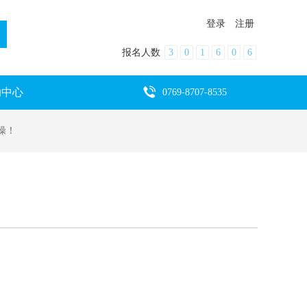
登录
注册
报名人数
3
0
1
6
0
6
助中心
0769-8707-8535
操！