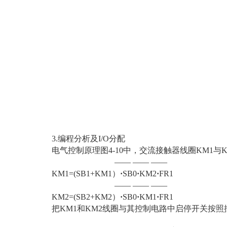
3.编程分析及I/O分配
电气控制原理图4-10中，交流接触器线圈KM1
—— —— ——
KM1=(SB1+KM1）
·
SB0
·
KM2
·
FR1
—— —— ——
KM2=(SB2+KM2）
·
SB0
·
KM1
·
FR1
把KM1和KM2线圈与其控制电路中启停开关按照控