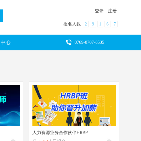
登录
注册
报名人数
2
9
1
6
7
助中心
0769-8707-8535
人力资源业务合作伙伴HRBP