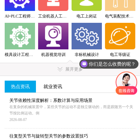
AI+PLC工程师实战班
工业机器人工程师班
电工上岗证
电气装配技术员（配盘）特训班
模具设计工程师全科班
机器视觉培训
非标机械设计
电工等级证
你们是怎么收费的呢？
展开更多
热点资讯
就业资讯
MORE+
关节依赖性深度解析：系数计算与应用场景
在复杂的机械装置中，某些关节的运动不是独立驱动的，而是跟随另一个关
节按比例运动。例
2026-08-07
往复型关节与旋转型关节的参数设置技巧