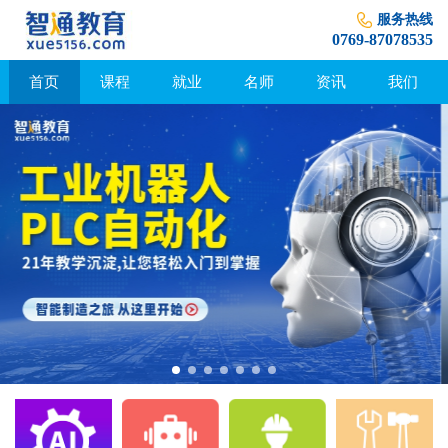
服务热线
0769-87078535
首页
课程
就业
名师
资讯
我们