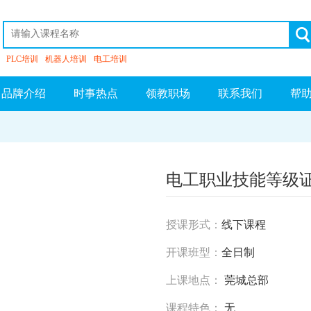
PLC培训
机器人培训
电工培训
品牌介绍
时事热点
领教职场
联系我们
帮
电工职业技能等级
授课形式：
线下课程
开课班型：
全日制
上课地点：
莞城总部
课程特色：
无