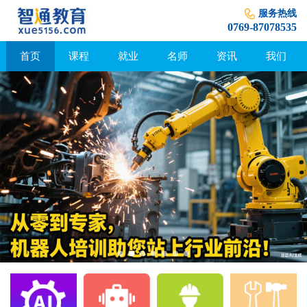
服务热线
0769-87078535
首页
课程
就业
名师
资讯
我们