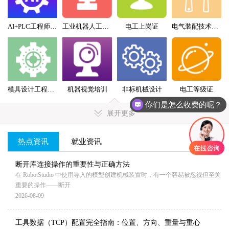
AI+PLC工程师实战班
工业机器人工程师班
电工上岗证
电气装配技术员（配盘）特训班
模具设计工程师全科班
机器视觉培训
非标机械设计
电工等级证
你们是怎么收费的呢？
展开更多
热点资讯
就业资讯
MORE+
断开库连接操作的重要性与正确方法
在 RobotStudio 中使用导入的模型创建机械装置时，有一个容易被忽视但至关
重要的操作——断开
2026-08-09
工具数据（TCP）配置完全指南：位置、方向、重量与重心