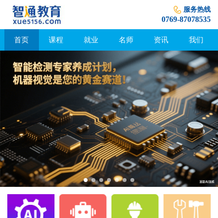
服务热线
0769-87078535
首页
课程
就业
名师
资讯
我们