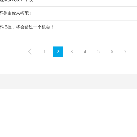
不美由你来搭配！
不把握，将会错过一个机会！
1
2
3
4
5
6
7