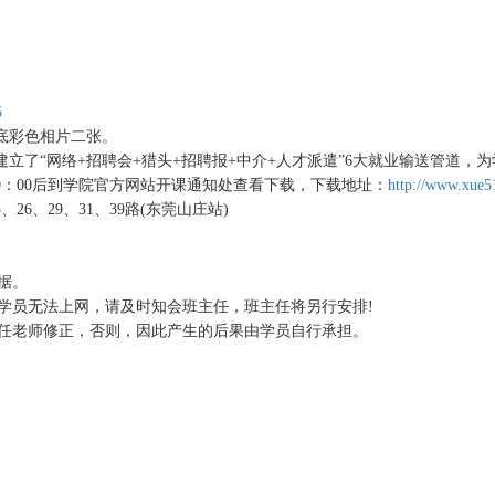
5
底彩色相片二张。
了“网络+招聘会+猎头+招聘报+中介+人才派遣”6大就业输送管道，为
：00后到学院官方网站开课通知处查看下载，下载地址：
http://www.xue5
26、29、31、39路(东莞山庄站)
据。
员无法上网，请及时知会班主任，班主任将另行安排!
任老师修正，否则，因此产生的后果由学员自行承担。