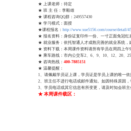
★ 上课老师：待定
★ 班 主 任：李毅雄
★ 课程咨询QQ群：249557430
★ 学习模式：面授
★课程报名：
http://www.xue5156.com/course/detail/4
★ 报名资料：身份证复印件一份、一寸正面免冠红
★ 就业服务：依托智通人才成熟完善的就业系统，建立
★ 资料下载：本周课件资料请所有学员在周四上午9
★ 乘车路线：市内公交车2、6、9、10、12、20、25、
★ 咨询热线：
400-7885151
★ 温馨提醒：
1、请佩戴学员证上课，学员证是学员上课的唯一依
2、班主任不进行电话或邮件通知。如因特殊原因，学
3、学员电话或其它信息有所变更，请及时知会班主
★ 本周课件载区：