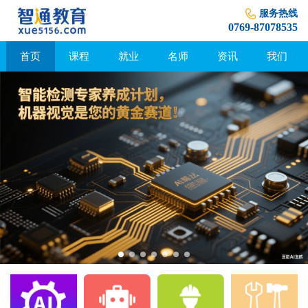
服务热线
0769-87078535
首页
课程
就业
名师
资讯
我们