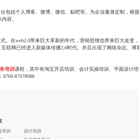
平台包括个人博客、微博、微信、贴吧等。为企业量身定制，根
体内容。
模式。在
web2.0
带来巨大革新的年代，营销思维也带来巨大改变
，互联网已经进入新媒体传播
2.0
时代。并且出现了网络杂志、博
务培训
课程，其中有淘宝开店培训、会计实操培训、平面设计培
：
0769-87078088
院
造培训
设计培训